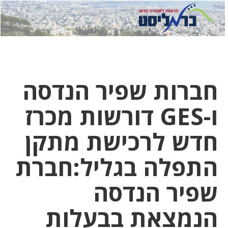
לחץ
לחץ
תפ
כדי
כאן
כדי
לשלוח
דואר
להצט
לוואט
חברות שפיר הנדסה
ו-GES דורשות מכרז
חדש לרכישת מתקן
התפלה בגליל:חברת
שפיר הנדסה
הנמצאת בבעלות