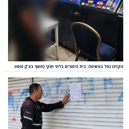
הקזינו נפל בפשיטה: בית הימורים בלתי חוקי נחשף בצ’ק פוסט