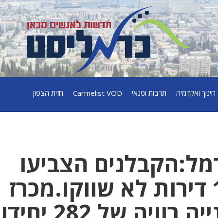
חינוך ואקדמיה
תרבות ופנאי
Carmelist VOD
חזית הצפון
מל:הקבלנים הצביעו
ברגליים ומעל 100 דירות לא שווקו.מכרז
בטירת הכרמל לבנייה רוויה של 82