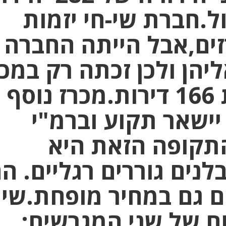
ל.חברת שי-חי יזמות
זים,אבל הייתה החברה
יהן ולכן זכתה רק במכ
הגדול יותר,לבניית 166 דירות.מכרז נוסף
1 דירות יישאר תקוע וברמ"י
התקופה הזאת היא
ים גוררים רגליים. ה
ם גם במחיר מופחת.שימ
ם של שני המגרשים: