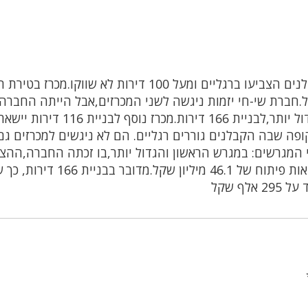
המכרז בטירת הכרמל:הקבלנים הצביעו ברגליים ומעל 100 דירות לא שווקו.מכר
ור הסתיים אתמול.חברת שי-חי יזמות ניגשה לשני המכרזים,אבל הייתה החברה
היחידה שניגשה אליהן ולכן זכתה רק במכרז הגדול יותר,לבניית 166 דירות.מכ
ופה שבה הקבלנים גוררים רגליים. הם לא ניגשים למכרזים גם
י המגרשים: במגרש הראשון והגדול יותר,בו זכתה החברה,ההצ
הזוכה עמדה על 2.988 מיליון שקל,בתוספת הוצאות פיתוח של 46.1 מיליון 
ף שקל