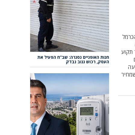
ז בטירת הכרמל
רז נוסף לבניית 116 דירות יישאר תקוע
חנות האופניים נסגרה: שב”ח הפעיל את
העסק, רכוש גנוב נבדק
עה
שקל.מדובר בבניית 166 דירות, כך שמחיר