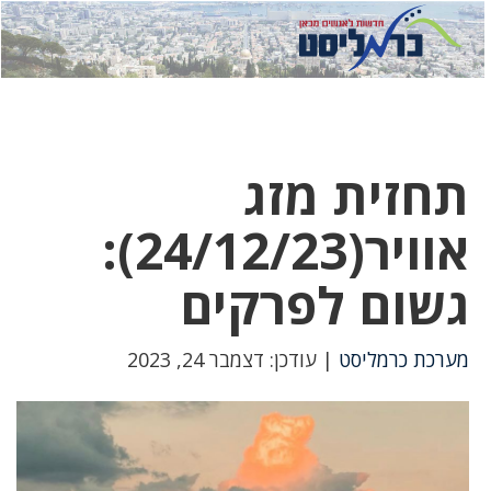
לחץ
לחץ
תפ
כדי
כאן
כדי
לשלוח
דואר
להצט
לוואט
תחזית מזג
אוויר(24/12/23):
גשום לפרקים
מערכת כרמליסט
| עודכן: דצמבר 24, 2023