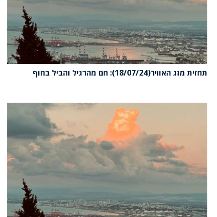
תחזית מזג האוויר(18/07/24): חם מהרגיל והביל בחוף