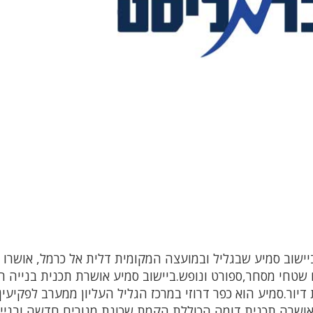
ביישוב סמיע שבגליל ובמועצה המקומית דלית אל כרמל, אושרו ת
 שטחי מסחר,ספורט ונופש.ביישוב סמיע אושרת תכנית בנייה ה
היישוב והקמה של כ-2,000 יחידות דיור.סמיע הוא כפר דרוזי במרכז הגליל העליון ממערב לפקיע
כרמל אושרה תכנית דומה,הכוללת הקמת שכונת מגורים חדשה ובניי