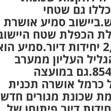
ללו גם שטחי
.ביישוב סמיע אושרת
ללת הכפלת שטח היישוב
והקמה של כ-2,000 יחידות דיור.סמיע הו
הגליל העליון ממערב
לפקיעין על כביש 854.גם במועצה
 כרמל אושרה תכנית
ת שכונת מגורים חדש
ייה של 1,000 יחידות דיור.פיתוחן של