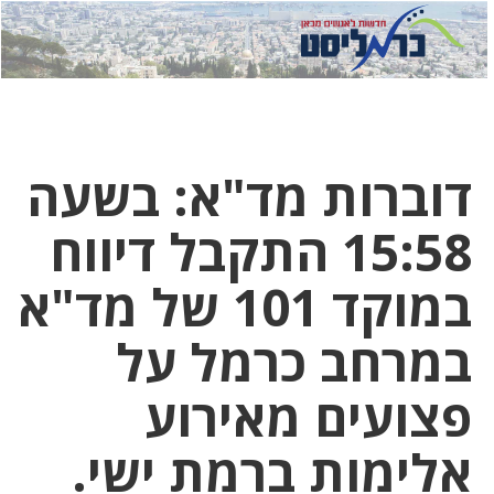
לחץ
לחץ
תפ
כדי
כאן
כדי
לשלוח
דואר
להצט
לוואט
דוברות מד"א: בשעה
15:58 התקבל דיווח
במוקד 101 של מד"א
במרחב כרמל על
פצועים מאירוע
אלימות ברמת ישי.