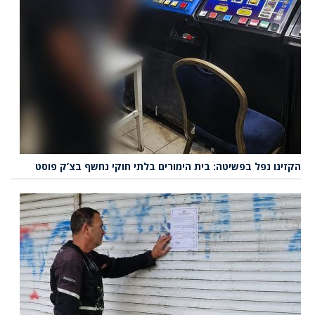
הקזינו נפל בפשיטה: בית הימורים בלתי חוקי נחשף בצ’ק פוסט