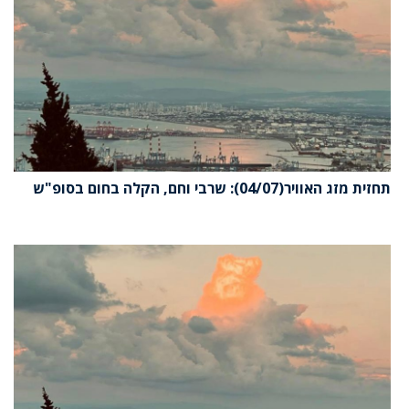
תחזית מזג האוויר(04/07): שרבי וחם, הקלה בחום בסופ"ש