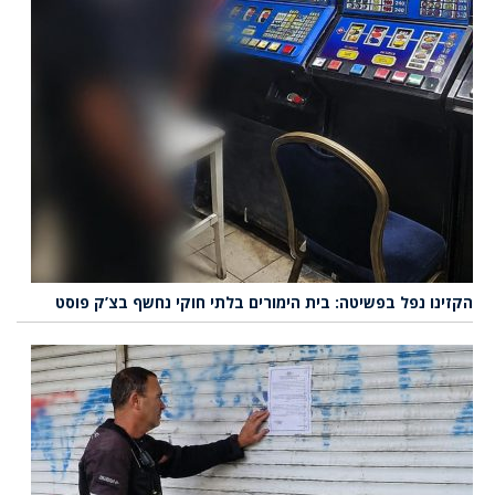
הקזינו נפל בפשיטה: בית הימורים בלתי חוקי נחשף בצ’ק פוסט