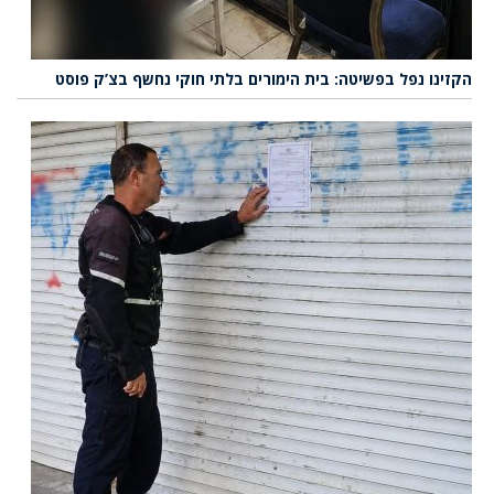
הקזינו נפל בפשיטה: בית הימורים בלתי חוקי נחשף בצ’ק פוסט