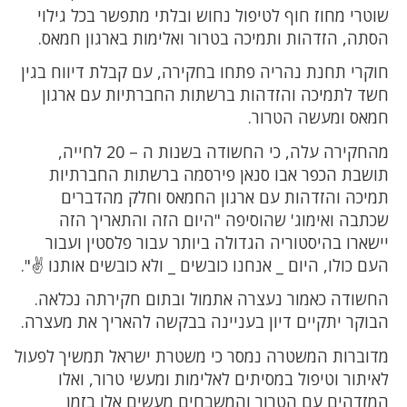
שוטרי מחוז חוף לטיפול נחוש ובלתי מתפשר בכל גילוי
הסתה, הזדהות ותמיכה בטרור ואלימות בארגון חמאס.
חוקרי תחנת נהריה פתחו בחקירה, עם קבלת דיווח בגין
חשד לתמיכה והזדהות ברשתות החברתיות עם ארגון
חמאס ומעשה הטרור.
מהחקירה עלה, כי החשודה בשנות ה – 20 לחייה,
תושבת הכפר אבו סנאן פירסמה ברשתות החברתיות
תמיכה והזדהות עם ארגון החמאס וחלק מהדברים
שכתבה ואימוג' שהוסיפה "היום הזה והתאריך הזה
יישארו בהיסטוריה הגדולה ביותר עבור פלסטין ועבור
העם כולו, היום _ אנחנו כובשים _ ולא כובשים אותנו ✌️".
החשודה כאמור נעצרה אתמול ובתום חקירתה נכלאה.
הבוקר יתקיים דיון בעניינה בבקשה להאריך את מעצרה.
מדוברות המשטרה נמסר כי משטרת ישראל תמשיך לפעול
לאיתור וטיפול במסיתים לאלימות ומעשי טרור, ואלו
המזדהים עם הטרור והמשבחים מעשים אלו בזמן