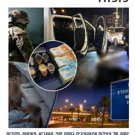
יממה של פעילות אינטנסיבית במחוז חוף: מעצרים, פשיטות, חקירות