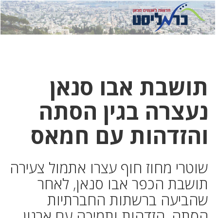
לחץ
לחץ
תפ
כדי
כאן
כדי
לשלוח
דואר
להצט
לוואט
תושבת אבו סנאן
נעצרה בגין הסתה
והזדהות עם חמאס
שוטרי מחוז חוף עצרו אתמול צעירה
תושבת הכפר אבו סנאן, לאחר
שהביעה ברשתות החברתיות
הסתה, הזדהות ותמיכה עם ארגון