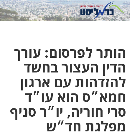
לחץ
לחץ
תפ
כדי
כאן
כדי
לשלוח
דואר
להצט
לוואט
הותר לפרסום: עורך
הדין העצור בחשד
להזדהות עם ארגון
חמא״ס הוא עו״ד
סרי חוריה, יו״ר סניף
מפלגת חד״ש