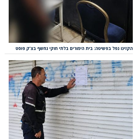
הקזינו נפל בפשיטה: בית הימורים בלתי חוקי נחשף בצ’ק פוסט