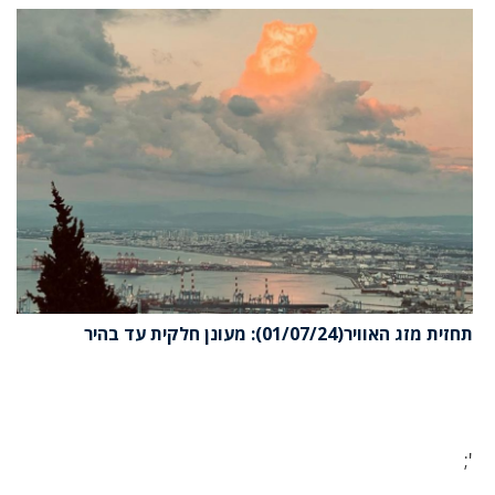
תחזית מזג האוויר(01/07/24): מעונן חלקית עד בהיר
';