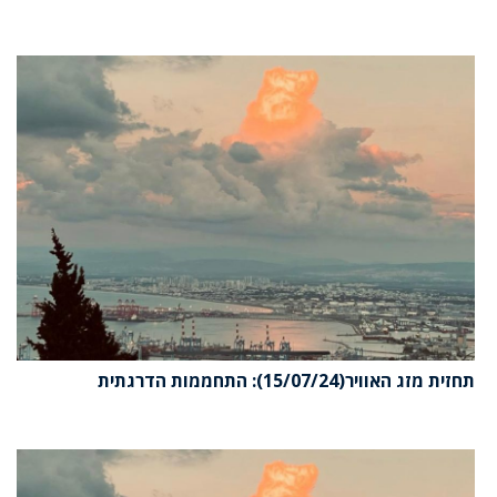
תחזית מזג האוויר(15/07/24): התחממות הדרגתית