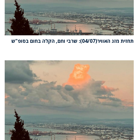
תחזית מזג האוויר(04/07): שרבי וחם, הקלה בחום בסופ"ש