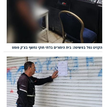
הקזינו נפל בפשיטה: בית הימורים בלתי חוקי נחשף בצ’ק פוסט