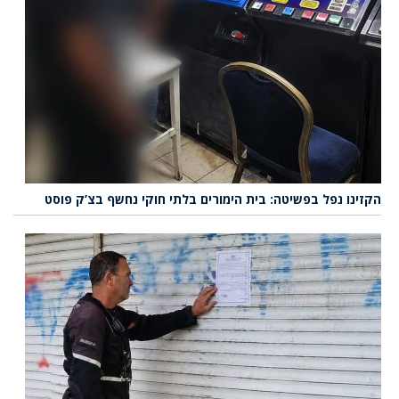
הקזינו נפל בפשיטה: בית הימורים בלתי חוקי נחשף בצ’ק פוסט