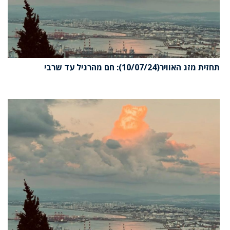
תחזית מזג האוויר(10/07/24): חם מהרגיל עד שרבי