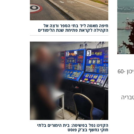
חיפה מאטה ליד בתי הספר ורצה אל
הקהילה לקראת פתיחת שנת הלימודים
מזג אוויר מעונן חלקית עם גשם מקומי בעיקר במרכז ובצפון הנגב. הטמפרטורות ללא שינוי, גובה גלים בים התיכון 60-
26-2, חיפה 25-19. באר שבע 26-18, צפת 21-15, אריאל 22-16, מודיעין 26-16, טבריה
הקזינו נפל בפשיטה: בית הימורים בלתי
חוקי נחשף בצ’ק פוסט