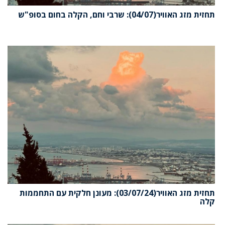
זית מזג האוויר(04/07): שרבי וחם, הקלה בחום בסופ"ש
תחזית מזג האוויר(03/07/24): מעונן חלקית עם התחממות
לה