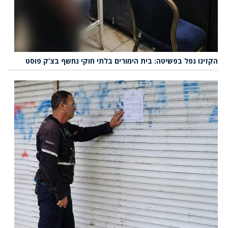
קזינו נפל בפשיטה: בית הימורים בלתי חוקי נחשף בצ’ק פוסט