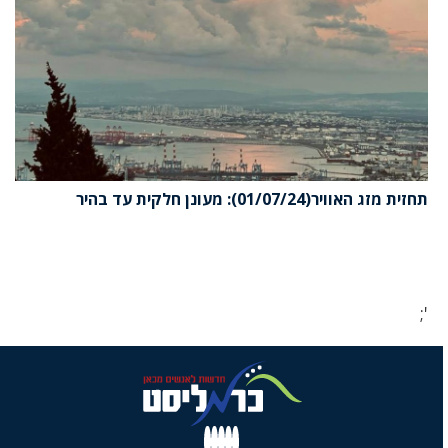
זית מזג האוויר(01/07/24): מעונן חלקית עד בהיר
'