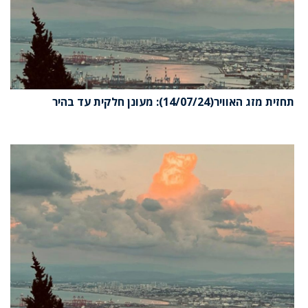
זית מזג האוויר(14/07/24): מעונן חלקית עד בהיר