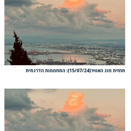
זית מזג האוויר(15/07/24): התחממות הדרגתית