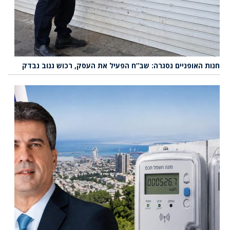
נות האופניים נסגרה: שב”ח הפעיל את העסק, רכוש גנוב נבדק