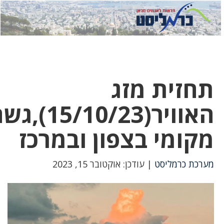
לחץ
לחץ
תפריט
כדי
כאן
כדי
לשלוח
דואר
להצטרף
לוואטסאפ
חזית מזג
האוויר(15/10/23),גשם
קומי בצפון ובמרכז
ערכת כרמליסט
| עודכן: אוקטובר 15, 2023