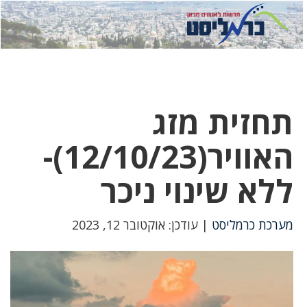
לחץ
לחץ
תפ
כדי
כאן
כדי
לשלוח
דואר
להצט
לוואט
תחזית מזג
האוויר(12/10/23)-
ללא שינוי ניכר
מערכת כרמליסט
| עודכן: אוקטובר 12, 2023