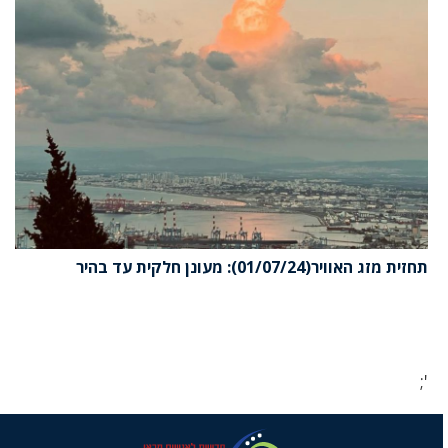
תחזית מזג האוויר(01/07/24): מעונן חלקית עד בהיר
';