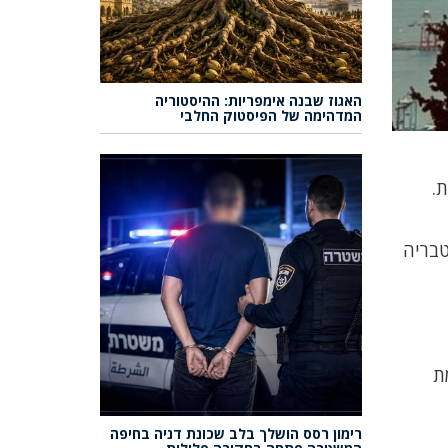
האגוז שבנה אימפריות: ההיסטוריה
המדהימה של הפיסטוק החלבי
יב 28-24, חיפה 26-23, באר שבע 31-20, צפת 26-18, אריאל 27-19, מודיעין 30-19, טבריה
ת
רימון רסס הושלך בלב שכונת דניה בחיפה