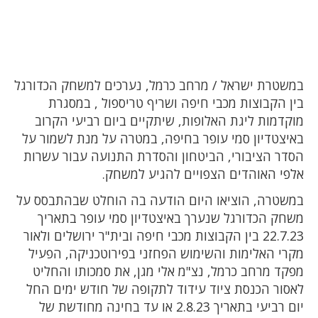
במשטרת ישראל / מרחב כרמל, נערכים למשחק הכדורגל
בין הקבוצות מכבי חיפה ושריף טריספול , במסגרת
מוקדמות ליגת האלופות, שיתקיים ביום רביעי הקרוב
באיצטדיון סמי עופר בחיפה, במטרה על מנת לשמור על
הסדר הציבורי, הביטחון והסדרת התנועה עבור עשרות
אלפי האוהדים הצפויים להגיע למשחק.
במשטרה, הוציאו היום הודעה בה הוחלט שבהתבסס על
משחק הכדורגל שנערך באיצטדיון סמי עופר בתאריך
22.7.23 בין הקבוצות מכבי חיפה ובית"ר ירושלים ולאור
מקרי האלימות והשימוש הפחזני בפירוטכניקה, הפעיל
מפקד מרחב כרמל, נצ"מ אלי מגן, את סמכותו והחליט
לאסור הכנסת ציוד עידוד לתקופה של חודש ימים החל
יום רביעי בתאריך 2.8.23 או עד בחינה מחודשת של