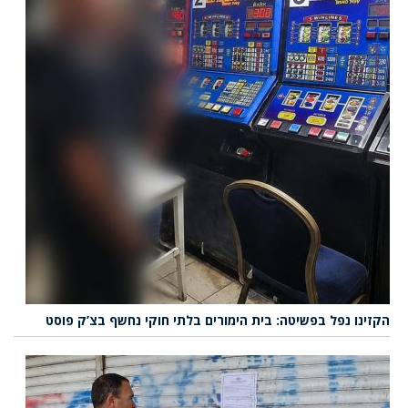
הקזינו נפל בפשיטה: בית הימורים בלתי חוקי נחשף בצ’ק פוסט