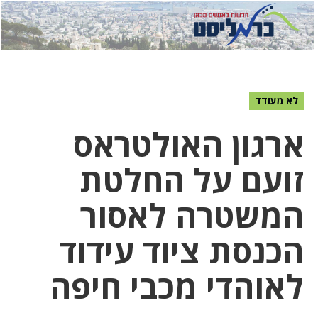
לחץ
לחץ
תפ
כדי
כאן
כדי
לשלוח
דואר
להצט
לוואט
לא מעודד
ארגון האולטראס
זועם על החלטת
המשטרה לאסור
הכנסת ציוד עידוד
לאוהדי מכבי חיפה