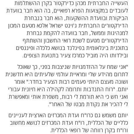
העשייה החברתית מכהן כדירקטור בקרן ההשתלמות
לעובדים במקצועות הפרא רפואיים, בה הוא חבר בוועדת
הביקורת ובוועדת ההשקעות, הוא חבר בנבחרת
הדירקטורים החברתית ג'וינט ישראל אלכא מטעם המכון
למנהיגות וממשל, חבר בוועדה להקמת נבחרת
הדירקטורים מטעם לשכת רואי החשבון והשתתף
בתוכנית בינלאומית בפינלנד בנושא כלכלה ופיננסים
ובילדותו היה מוביל כמרכז צעיר בתנועת הצופים.
"אני שמח על ההזדמנויות שניצבות בפני, כך שאוכל
לתרום מהידע שלי ומראיית עולמי שלעיתים היא חדשנית
ושונה מעצם היותי פעמים רבות הצעיר בחדר." אומר
יותם. "רוח התנדבות ותרומה לקהילה היא חיונית עבורי
ואני חש כי היא תורמת לי רבות, משפרת אותי ומאפשרת
לי להכיר את נקודת מבטו של האחר".
יותם משמש גם כרו"ח ועדת המכרזים הארצית לעניינים
כלליים של הכללית, רו"ח ועדת המכרזים לנושא מחשוב
ורו"ח בקרן רווחה של רופאי הכללית.