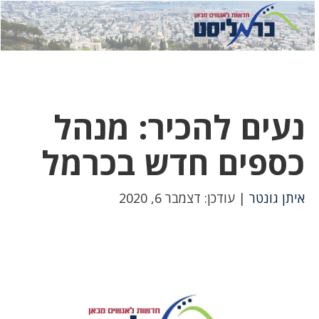
לחץ
לחץ
תפ
כדי
כאן
כדי
לשלוח
דואר
להצט
לוואט
נעים להכיר: מנהל
כספים חדש בכרמל
איתן גונטר
| עודכן: דצמבר 6, 2020