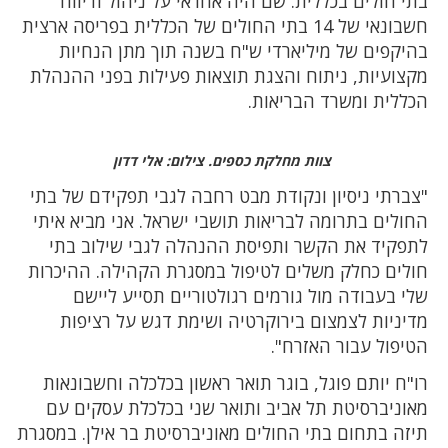
בתי חולים בכללית. שם היה אחראי על ניהול ודיווח
חשבונאי של 14 בתי החולים של הכללית בפריסה ארצית
בהיקפים של מיליארדי ש"ח בשנה תוך מתן הנחיות
מקצועיות, ניתוח והצגת תוצאות פעילות בפני ההנהלת
הכללית ומשרד הבריאות.
צוות מחלקת כספים. צילום: אלי דדון
"צברתי ניסיון ונקודת מבט רחבה לגבי תפקידם של בתי
החולים בתרומה לבריאות תושבי ישראל. אני מביא איתי
לתפקיד את הקשר ותפיסת ההנהלה לגבי שילוב בתי
חולים כחלק משלים לטיפול במסגרת הקהילה. ההיכרות
שלי בעבודה מול גורמים רגולטוריים תסייע ליישם
מדיניות לצמצום בירוקרטיה ושימת דגש על רציפות
הטיפול עבור האזרח".
רו"ח יותם פוגל, בוגר תואר ראשון בכלכלה וחשבונאות
מאוניברסיטת תל אביב ותואר שני בכלכלת עסקים עם
תיזה בתחום בתי החולים מאוניברסיטת בר אילן. במסגרת