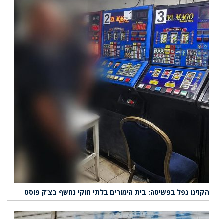
הקזינו נפל בפשיטה: בית הימורים בלתי חוקי נחשף בצ’ק פוסט