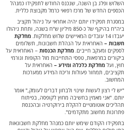
השלוש ופלג בן השנה, שנכנס החודש לתפקידו כמנהל
הכספים החדש של מרכז רפואי כרמל מקבוצת כללית.
במסגרת תפקידו יותם יהיה אחראי על ניהול תקציב
ביה"ח בהיקף של כ-850 מיליון ש"ח בשנה, ותחת ניהולו
יעבדו 14 עובדים המאיישים שלוש מחלקות.
מחלקת
חשבות –
האחראית על הנהלת חשבונות, תשלומים
לספקים ומעקב חייבים.
מחלקת הכנסות
– האחראית על
ביקורים במרפאות, טפסי התחייבות מול הקופות וגורמי
חוץ, ועל
מחלקת כלכלה ומידע –
האחראית על
תקציבים, תמחור פעולות וריכוז המידע ממערכות
המחשוב.
"יש לי רצון לעשות שינוי ולבחון דברים לעומק," אומר
יותם. "אני מאמין בחשיבה מחוץ לקופסה, בפיתוח
תהליכים אוטומטיים להקלת בירוקרטיה ובהכנסת
פתרונות מחשוב מתקדמים".
בתפקידו הקודם שימש יותם כמנהל מחלקת חשבונאות