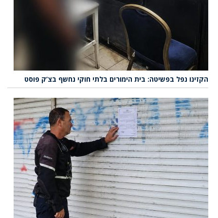
הקזינו נפל בפשיטה: בית הימורים בלתי חוקי נחשף בצ’ק פוסט