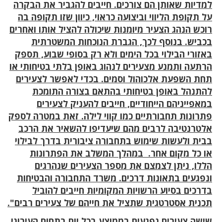
למדיות שאותן הם צורכים. חייבים להגביר את הבקרה
על תקופת הליווי וביצועה כראוי, כיוון שזו תקופה בה
רוכש הנהג הצעיר מיומנות שיכולה להציל אותו ואחרים
בכביש. בנוסף לכך, הגברת הנוכחות המשטרתית
באזורי הבילוי בכל הימים ולא רק בסופי שבוע, תספק
הרתעה ותמנע מצעירים לנהוג באופן בלתי בטיחותי או
תחת השפעת אלכוהול וסמים. בכדי לאפשר לצעירים
להתנהל באופן בטיחותי בהתאם בצורה התומכת
במאפייניהם הייחודיים, חייבים להעניק לצעירים
פתרונות תחבורתיים כמו קווי לילה. זאת במטרה לספק
אלטרנטיבה לרבים מהם שיעדיפו להשאיר את הרכב
בבית ולעשות שימוש בתחבורה ציבורית בדרך לבילוי
או כל מקום אחר. במהלך המשלב את הפתרונות
הללו, ניתן לצמצם את מספר הצעירים שנהרגים
ונפגעים בתאונות דרכים. משרד התחבורה והבטיחות
בדרכים בסיוע הרשויות המקומיות חייבים להוביל
תכנית אסטרטגית שתציל את חייהם של צעירים רבים".
שישה צעירים נפגעים בממוצע בכל יום בתחום העירוני