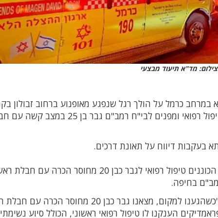
צילום: מד"א תיעוד מבצעי
התקבל דיווח במוקד 101 של מד"א במרחב כרמל על הולך רגל שנפגע מאופנוע ברחוב זבולון ב
אתא. חובשים ופראמדיקים של מד"א מעניקים טיפול רפואי ומפנים לבי"ח רמב"ם גבר בן 25 במ
תא בעקבות דיווח על תאונת דרכים.
יחד עם חובשים ופראמדיקים של מד"א, העניקו הכוננים טיפול רפואי לגבר כבן 20 מחוסר הכר
ב"ם בחיפה.
: "כשהגענו למקום, מצאנו גבר כבן 20 מחוסר הכרה עם חב
דיקים הענקנו לו טיפול רפואי ראשוני, הכולל סיוע נשימתי,