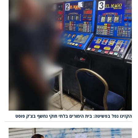
הקזינו נפל בפשיטה: בית הימורים בלתי חוקי נחשף בצ’ק פוסט