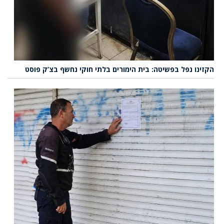
הקזינו נפל בפשיטה: בית הימורים בלתי חוקי נחשף בצ’ק פוסט