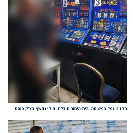
הקזינו נפל בפשיטה: בית הימורים בלתי חוקי נחשף בצ’ק פוסט