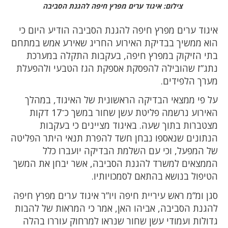
צילום: איגוד ערים מפרץ חיפה להגנת הסביבה
איגוד ערים מפרץ חיפה להגנת הסביבה הודיע היום כי
הוא ממשיך בבדיקת האירוע החריג שאירע אמש במתחם
בתי הזיקוק במפרץ חיפה, בעקבות התקלה במערכת
נתג”ז שהובילה להפסקת אספקת הגז הטבעי ולהפעלת
מערך הלפידים.
על פי ממצאי הבדיקה הראשונית של האיגוד, במהלך
האירוע נרשמה פליטת עשן שחור במשך כ־17 דקות
מצטברות בתוך שעה. באיגוד מציינים כי בעקבות
הנתונים שנאספו נבחן חשד להפרת תנאי היתר הפליטה
של המפעל, וכי עם השלמת הבדיקה יועברו כלל
הממצאים למשרד להגנת הסביבה, אשר יבחן את המשך
הטיפול בנושא בהתאם לסמכויותיו.
סגן ומ”מ ראש עיריית חיפה ויו”ר איגוד ערים מפרץ חיפה
להגנת הסביבה, אביהו האן, אמר כי המראות של להבות
גדולות ועמודי עשן שחור שנראו למרחוק עוררו בהלה