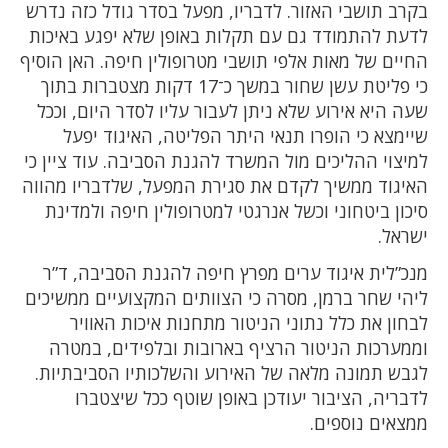
בקרב תושבי האזור. לדבריו, מפעל בסדר גודל כזה נדרש
לדעת להתמודד גם עם תקלות באופן שלא יפגע באיכות
החיים של מאות אלפי תושבי מטרופולין חיפה. האן הוסיף
כי פליטת עשן שחור במשך כ־17 דקות מצטברות בתוך
שעה היא אירוע שלא ניתן לעבור עליו לסדר היום, וככל
שיימצא כי הופרו תנאי היתר הפליטה, האיגוד יפעל
למיצוי ההליכים מול המשרד להגנת הסביבה. עוד ציין כי
האיגוד ממשיך לקדם את סגירת המפעל, שלדבריו מהווה
סיכון ביטחוני וכשל אנרגטי למטרופולין חיפה ולמדינת
ישראל.
מנכ”לית איגוד ערים מפרץ חיפה להגנת הסביבה, ד”ר
ליהי שחר ברמן, מסרה כי הצוותים המקצועיים ממשיכים
לבחון את כלל נתוני הניטור מתחנות איכות האוויר
וממערכות הניטור הרציף בארובות ובלפידים, במטרה
לגבש תמונה מלאה של האירוע והשלכותיו הסביבתיות.
לדבריה, הציבור יעודכן באופן שוטף ככל שיצטברו
ממצאים נוספים.