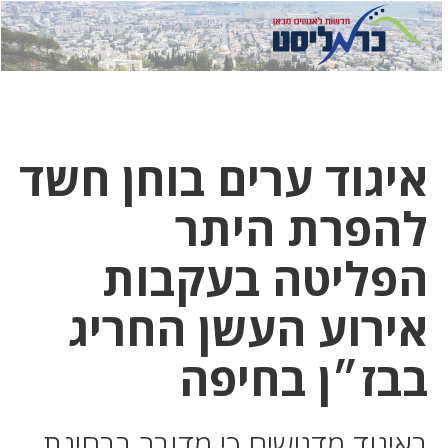
לחץ
לחץ
תפ
כדי
כאן
כדי
לשלוח
דואר
להצט
לוואט
איגוד ערים בוחן חשד
להפרת היתר
הפליטה בעקבות
אירוע העשן החריג
בבז״ן בחיפה
באיגוד מדגישים כי מדובר בבחינת