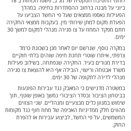
לוחמי החטיבה הטקטית של מג”ב, פשטו הכוחות ב־18
ביוני על מבנה ברחוב ההסתדרות בחיפה. במהלך
הפעילות נאספו ממצאים שעל פי החשד הצביעו על
הפעלת מקום למתן שירותי מין. בעקבות ממצאי החקירה
חתם מפקד המחוז על צו סגירה מנהלי למקום למשך 30
ימים.
במקרה נוסף, שנרשם יום לאחר מכן בשכונת כרמל
צרפתי, איתרו שוטרי תחנת חיפה שוהים בלתי חוקיים
בדירת מגורים בעיר. החקירה שנפתחה, בשילוב פעילות
משרד אבטחה ורישוי, הובילה אף היא להוצאת צו סגירה
מנהלי לדירה לתקופה של 30 ימים.
במשטרה מדגישים כי המאבק נגד עבירות הפוגעות
בביטחון הציבור ובסדר הציבורי נמשך באופן שוטף, תוך
שימוש במגוון כלים מבצעיים ומנהליים. שני הצווים
מהווים חלק ממדיניות האכיפה של מחוז חוף נגד מקומות
המשמשים, על פי החשד, לביצוע עבירות או להפרת
החוק.