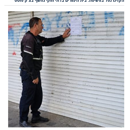
הקזינו נפל בפשיטה: בית הימורים בלתי חוקי נחשף בצ’ק פוסט