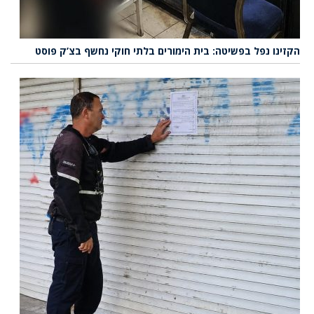
הקזינו נפל בפשיטה: בית הימורים בלתי חוקי נחשף בצ’ק פוסט