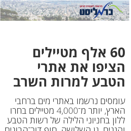
לחץ
לחץ
תפ
כדי
כאן
כדי
לשלוח
דואר
להצט
לוואט
60 אלף מטיילים
הציפו את אתרי
הטבע למרות השרב
עומסים נרשמו באתרי מים ברחבי
הארץ, יותר מ־4,000 מטיילים בחרו
ללון בחניוני הלילה של רשות הטבע
והגנים. גן השלושה, חוף דור־הבונים