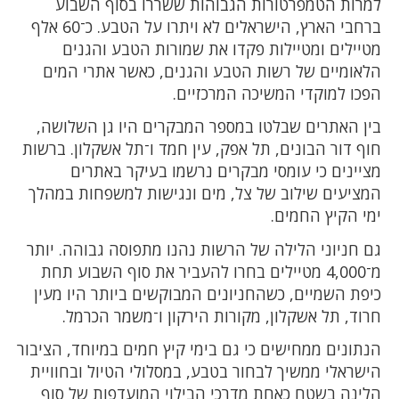
למרות הטמפרטורות הגבוהות ששררו בסוף השבוע
ברחבי הארץ, הישראלים לא ויתרו על הטבע. כ־60 אלף
מטיילים ומטיילות פקדו את שמורות הטבע והגנים
הלאומיים של רשות הטבע והגנים, כאשר אתרי המים
הפכו למוקדי המשיכה המרכזיים.
בין האתרים שבלטו במספר המבקרים היו גן השלושה,
חוף דור הבונים, תל אפק, עין חמד ו־תל אשקלון. ברשות
מציינים כי עומסי מבקרים נרשמו בעיקר באתרים
המציעים שילוב של צל, מים ונגישות למשפחות במהלך
ימי הקיץ החמים.
גם חניוני הלילה של הרשות נהנו מתפוסה גבוהה. יותר
מ־4,000 מטיילים בחרו להעביר את סוף השבוע תחת
כיפת השמיים, כשהחניונים המבוקשים ביותר היו מעין
חרוד, תל אשקלון, מקורות הירקון ו־משמר הכרמל.
הנתונים ממחישים כי גם בימי קיץ חמים במיוחד, הציבור
הישראלי ממשיך לבחור בטבע, במסלולי הטיול ובחוויית
הלינה בשטח כאחת מדרכי הבילוי המועדפות של סוף