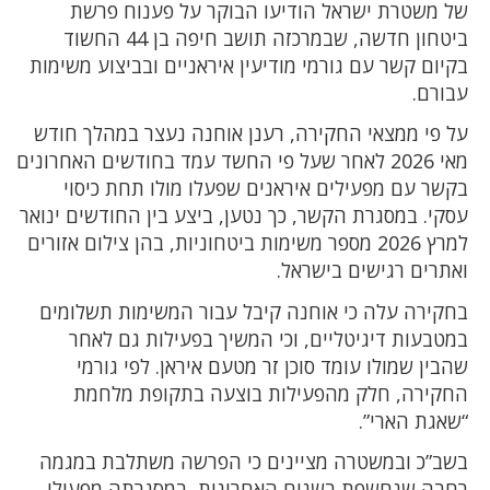
של משטרת ישראל הודיעו הבוקר על פענוח פרשת
ביטחון חדשה, שבמרכזה תושב חיפה בן 44 החשוד
בקיום קשר עם גורמי מודיעין איראניים ובביצוע משימות
עבורם.
על פי ממצאי החקירה, רענן אוחנה נעצר במהלך חודש
מאי 2026 לאחר שעל פי החשד עמד בחודשים האחרונים
בקשר עם מפעילים איראנים שפעלו מולו תחת כיסוי
עסקי. במסגרת הקשר, כך נטען, ביצע בין החודשים ינואר
למרץ 2026 מספר משימות ביטחוניות, בהן צילום אזורים
ואתרים רגישים בישראל.
בחקירה עלה כי אוחנה קיבל עבור המשימות תשלומים
במטבעות דיגיטליים, וכי המשיך בפעילות גם לאחר
שהבין שמולו עומד סוכן זר מטעם איראן. לפי גורמי
החקירה, חלק מהפעילות בוצעה בתקופת מלחמת
“שאגת הארי”.
בשב”כ ובמשטרה מציינים כי הפרשה משתלבת במגמה
רחבה שנחשפת בשנים האחרונות, במסגרתה מפעילי