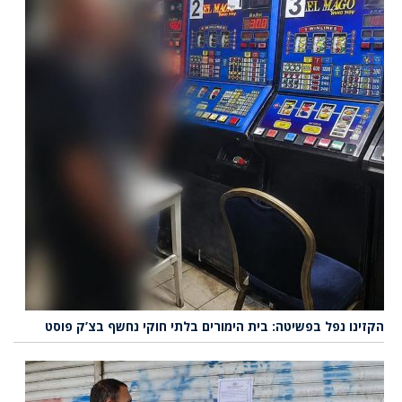
הקזינו נפל בפשיטה: בית הימורים בלתי חוקי נחשף בצ’ק פוסט