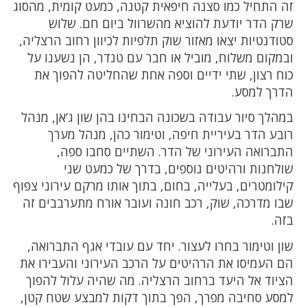
זה התחיל כמו סצנה חיפאית קטנה, כמעט קומית, מהסוג
שרק הדר יודעת להוציא מהשרוול ביום חם. שלוש
סטודנטיות יצאו מאזור שוק תלפיות לכיוון רחוב הרצליה,
ובמקום משלוח, מוביל או חבר עם טנדר, הן נשענו על
כוח רצון, שתי ידיים וספה אחת שהחליטה להפוך את
הדרך למסע.
במהלך סיור עבודה בשכונה הבחינו בהן שון ג’אן, מנהל
רובע הדר בעיריית חיפה, וטימור כהן, מנהל מערך
התברואה העירוני של הדר. השתיים סחבו ספה,
שולחנות ורהיטים נוספים, בדרך של כמעט שני
קילומטרים, בעלייה, בחום, בתוך אותו מרקם עירוני צפוף
שבו מדרכה, שוק, רכב חונה ועובר אורח מתערבבים זה
בזה.
שון וטימור בחרו לעצור. יחד עם עובדי אגף התברואה,
הם העמיסו את הרהיטים על הרכב העירוני והעבירו את
הציוד אל היעד ברחוב הרצליה. מה שהיה עלול להפוך
למסע סחיבה מפרך, הפך בתוך דקות למבצע שטח קטן,