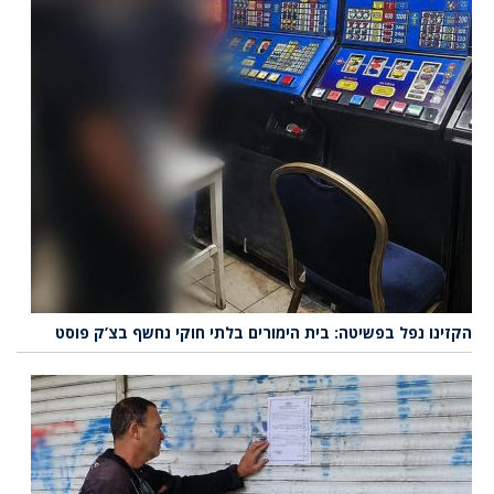
הקזינו נפל בפשיטה: בית הימורים בלתי חוקי נחשף בצ’ק פוסט