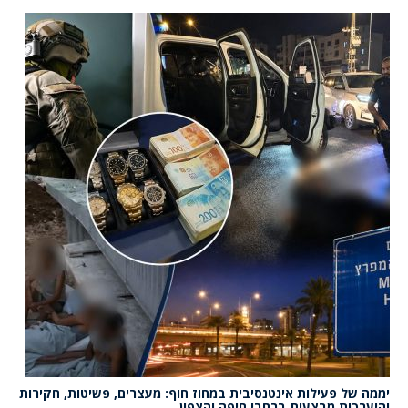
יממה של פעילות אינטנסיבית במחוז חוף: מעצרים, פשיטות, חקירות
והיערכות מבצעית ברחבי חיפה והצפון