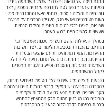
תחנת חיפה של כבאות והצלה לישראל השתתפה ביריד
בטיחות שנערך בפקולטה להנדסה אזרחית בטכניון, לצד
גופי חירום והצלה נוספים. לוחמי האש והמתנדבים פגשו
מאות סטודנטים ואנשי סגל, העניקו הסברים על מניעת
שריפות, הציגו כללי בטיחות חיוניים וחידדו הנחיות
שעשויות להציל חיים ברגע האמת.
במהלך הפעילות הושם דגש על סכנות אש במרחבי
מגורים, במעבדות ובסביבת הלימודים, לצד חשיבות
ההיערכות המוקדמת והיכרות עם אמצעי הבטיחות
הקיימים. מערך המתנדבים של תחנת חיפה לקח חלק
משמעותי בפעילות ההסברה וסייע בהעברת המסרים
לקהל המשתתפים.
בכבאות והצלה מדגישים כי לצד הטיפול באירועי חירום,
להסברה ולמניעה יש תפקיד מרכזי בהצלת חיים ובצמצום
מקרי שריפה. שיתוף הפעולה עם מוסדות אקדמיים
מובילים כמו הטכניון מהווה חלק מהמאמץ להטמיע
תרבות בטיחות בקרב הדור הבא של המהנדסים