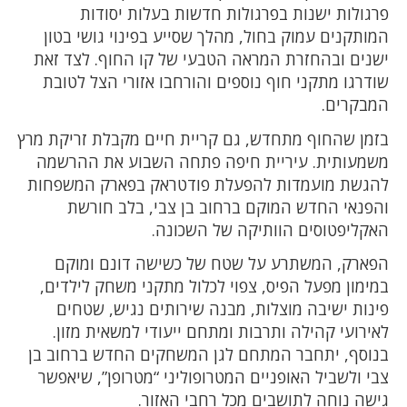
פרגולות ישנות בפרגולות חדשות בעלות יסודות
המותקנים עמוק בחול, מהלך שסייע בפינוי גושי בטון
ישנים ובהחזרת המראה הטבעי של קו החוף. לצד זאת
שודרגו מתקני חוף נוספים והורחבו אזורי הצל לטובת
המבקרים.
בזמן שהחוף מתחדש, גם קריית חיים מקבלת זריקת מרץ
משמעותית. עיריית חיפה פתחה השבוע את ההרשמה
להגשת מועמדות להפעלת פודטראק בפארק המשפחות
והפנאי החדש המוקם ברחוב בן צבי, בלב חורשת
האקליפטוסים הוותיקה של השכונה.
הפארק, המשתרע על שטח של כשישה דונם ומוקם
במימון מפעל הפיס, צפוי לכלול מתקני משחק לילדים,
פינות ישיבה מוצלות, מבנה שירותים נגיש, שטחים
לאירועי קהילה ותרבות ומתחם ייעודי למשאית מזון.
בנוסף, יתחבר המתחם לגן המשחקים החדש ברחוב בן
צבי ולשביל האופניים המטרופוליני “מטרופן”, שיאפשר
גישה נוחה לתושבים מכל רחבי האזור.