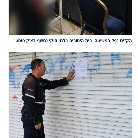
הקזינו נפל בפשיטה: בית הימורים בלתי חוקי נחשף בצ’ק פוסט