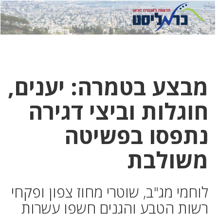
לחץ
לחץ
תפ
כדי
כאן
כדי
לשלוח
דואר
להצט
לוואט
מבצע בטמרה: יענים,
חוגלות וביצי דגירה
נתפסו בפשיטה
משולבת
לוחמי מג"ב, שוטרי מחוז צפון ופקחי
רשות הטבע והגנים חשפו עשרות