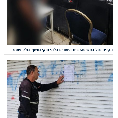
הקזינו נפל בפשיטה: בית הימורים בלתי חוקי נחשף בצ’ק פוסט