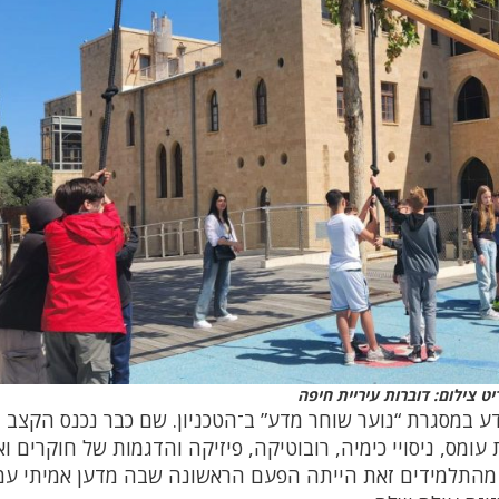
ט צילום: דוברות עיריית חיפה
דע במסגרת “נוער שוחר מדע” ב־הטכניון. שם כבר נכנס הקצב
מס, ניסויי כימיה, רובוטיקה, פיזיקה והדגמות של חוקרים וא
 מהתלמידים זאת הייתה הפעם הראשונה שבה מדען אמיתי עמ