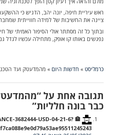
מולם והראה איך רעיון קטן הופך לטכנולוגיה שמ
ראש עיריית חיפה, יונה יהב, הדגיש כי ההשקעה
ציינה את החשיבות של למידה חווייתית שמחברת
נפגשים באותו קו אופק, מתחילה עכשיו לגדל ג
כרמליסט
»
חדשות היום
»
מהמדעטק ועד הטכניו
תגובה אחת על “מהמדעטק ו
כבר בונה חלליות”
ALANCE-3682444-USD-04-21-6?
f7ca088e9e0d79a53ae95511245243& 🏦