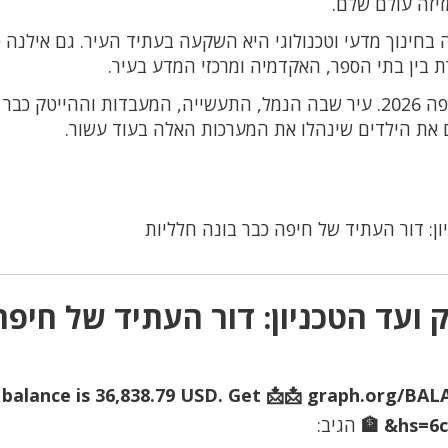
זיזה עולם שלם.
 בחינוך מדעי וטכנולוגי היא השקעה בעתיד העיר. גם אילנה 
 בין בתי הספר, האקדמיה ומרכזי המדע בעיר.
ובתוך כל זה מסתתר אולי הסיפור האמיתי של חיפה 2026. עיר שבה הנמל, התעשייה, המעבדות וההייטק כבר
ם את הילדים שינהלו את המערכות האלה בעוד עשור.
ן: דור העתיד של חיפה כבר בונה חלליות
עד הטכניון: דור העתיד של חיפה
ur balance is 36,838.79 USD. Get 📩📩 graph.org/B
hs=6c
הגיב: