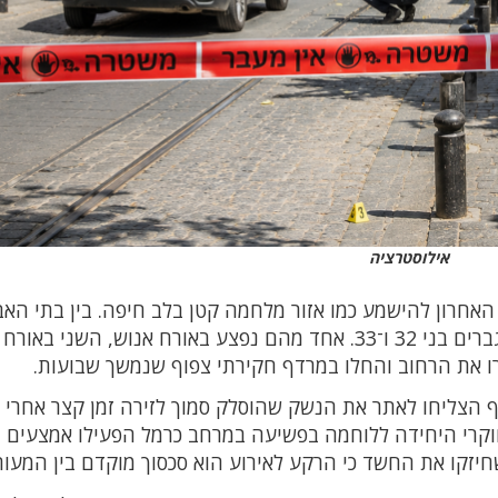
אילוסטרציה
האחרון להישמע כמו אזור מלחמה קטן בלב חיפה. בין בתי האב
המסעדות והמטיילים, נשמעו יריות שפצעו שני גברים בני 32 ו־33. אחד מהם נפצע באורח אנוש, השני בא
רו את הרחוב והחלו במרדף חקירתי צפוף שנמשך שבועות.
ף הצליחו לאתר את הנשק שהוסלק סמוך לזירה זמן קצר אחרי ה
תו היום נעצר החשוד, תושב חיפה בן 33. חוקרי היחידה ללוחמה בפשיעה במרחב כרמל הפעילו אמצעים
שחיזקו את החשד כי הרקע לאירוע הוא סכסוך מוקדם בין המעור