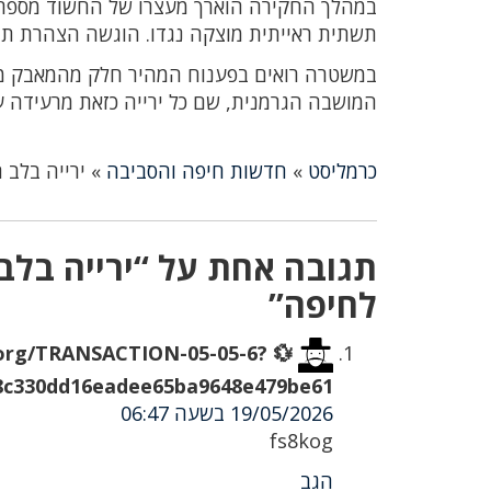
במהלך החקירה הוארך מעצרו של החשוד מספר 
תשתית ראייתית מוצקה נגדו. הוגשה הצהרת תובע,
במשטרה רואים בפענוח המהיר חלק מהמאבק מול 
המושבה הגרמנית, שם כל ירייה כזאת מרעידה ע
כרמליסט
»
חדשות חיפה והסביבה
»
ירייה בלב 
תגובה אחת על “ירייה בלב
לחיפה”
ph.org/TRANSACTION-05-05-6?
8c330dd16eadee65ba9648e479be61&
19/05/2026 בשעה 06:47
fs8kog
הגב