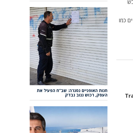
בש
ם כמו
חנות האופניים נסגרה: שב”ח הפעיל את
💱
העסק, רכוש גנוב נבדק