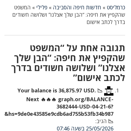
כרמליסט
»
חדשות חיפה והסביבה
»
פלילי
»
המשפט
שהקפיץ את חיפה: “הבן שלך אצלנו” ושלושה חשודים
בדרך לכתב אישום
תגובה אחת על “המשפט
שהקפיץ את חיפה: “הבן שלך
אצלנו” ושלושה חשודים בדרך
לכתב אישום”
📉 Your balance is 36,875.97 USD.
Next 🔥🔥🔥 graph.org/BALANCE-
3682444-USD-04-21-6?
hs=9de0e43585e9cdb6ad755b53fb34b987&
📉
הגיב:
25/05/2026 בשעה 07:46