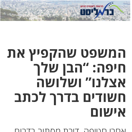
לחץ
לחץ
תפ
כדי
כאן
כדי
לשלוח
דואר
להצט
לוואט
המשפט שהקפיץ את
חיפה: “הבן שלך
אצלנו” ושלושה
חשודים בדרך לכתב
אישום
אחרי חטיפה, דירת מסתור בדרום