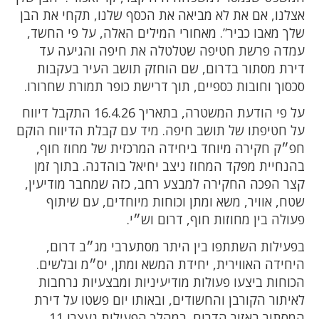
אצלנו, אם את לא מביאה את הכסף שלנו, תקחי את הבן
שלך מאבו כביר”. מאחורי המילים האלה, על פי החשד,
עמדה פרשת חטיפה שטלטלה את חיפה והגיעה עד
דירת מסתור בדרום, שם הוחזק תושב העיר בעקבות
סכסוך וחובות כספיים, תוך דרישת כופר תמורת שחרורו.
על פי הודעת המשטרה, בתאריך 16.4.26 התקבל דיווח
על חטיפתו של תושב חיפה. מיד עם קבלת הדיווח הוקם
חפ״ק חקירה מיוחד ביחידה המרכזית של מחוז חוף,
בהנחיית מפקד המחוז ניצב יחיאל בוהדנה. בתוך זמן
קצר הפכה החקירה למבצע רחב, כזה שמחבר מודיעין,
שטח, אוויר, משא ומתן וכוחות מיוחדים, עם שיתוף
פעולה בין מחוזות חוף, דרום וש״י.
בפעילות השתתפו בין היתר מסתערבי מג״ב דרום,
היחידה האווירית, יחידת המשא ומתן, יס״מ ובלשים.
הכוחות ביצעו פעולות מודיעיניות ומבצעיות נרחבות
לאיתור הקורבן והחשודים, ובאותו יום פשטו על דירת
המסתור באזור הדרום. במהלך הפעילות נעצרו 11