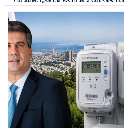
חנות האופניים נסגרה: שב”ח הפעיל את העסק, רכוש גנוב נבדק