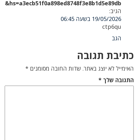
hs=a3ecb51f0a898ed8748f3e8b1d5e89db&
הגיב:
19/05/2026 בשעה 06:45
ctp6qu
הגב
כתיבת תגובה
האימייל לא יוצג באתר.
שדות החובה מסומנים
*
התגובה שלך
*