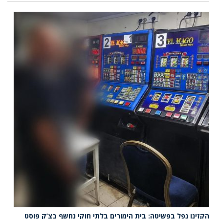
הקזינו נפל בפשיטה: בית הימורים בלתי חוקי נחשף בצ’ק פוסט