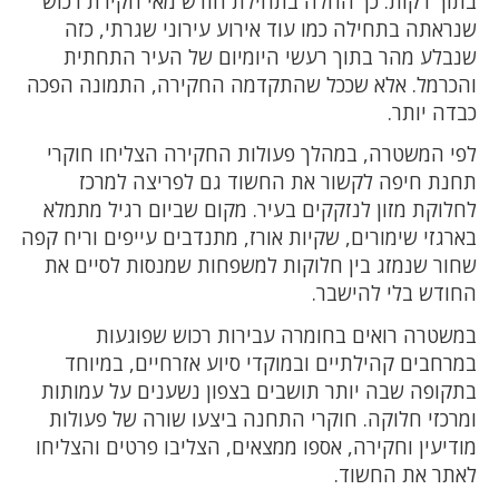
בתוך דקות. כך החלה בתחילת חודש מאי חקירת רכוש
שנראתה בתחילה כמו עוד אירוע עירוני שגרתי, כזה
שנבלע מהר בתוך רעשי היומיום של העיר התחתית
והכרמל. אלא שככל שהתקדמה החקירה, התמונה הפכה
כבדה יותר.
לפי המשטרה, במהלך פעולות החקירה הצליחו חוקרי
תחנת חיפה לקשור את החשוד גם לפריצה למרכז
לחלוקת מזון לנזקקים בעיר. מקום שביום רגיל מתמלא
בארגזי שימורים, שקיות אורז, מתנדבים עייפים וריח קפה
שחור שנמזג בין חלוקות למשפחות שמנסות לסיים את
החודש בלי להישבר.
במשטרה רואים בחומרה עבירות רכוש שפוגעות
במרחבים קהילתיים ובמוקדי סיוע אזרחיים, במיוחד
בתקופה שבה יותר תושבים בצפון נשענים על עמותות
ומרכזי חלוקה. חוקרי התחנה ביצעו שורה של פעולות
מודיעין וחקירה, אספו ממצאים, הצליבו פרטים והצליחו
לאתר את החשוד.