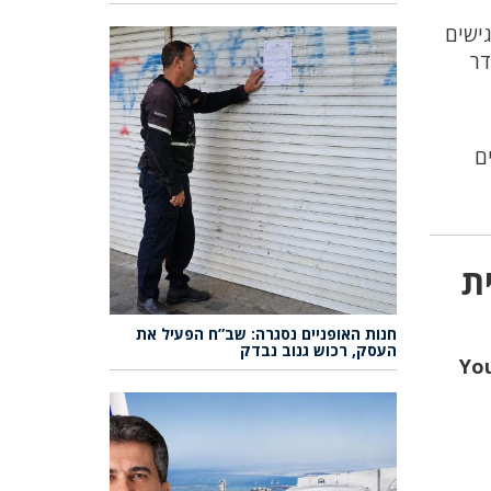
גישים
דר
ם
ת
חנות האופניים נסגרה: שב”ח הפעיל את
העסק, רכוש גנוב נבדק
💴 