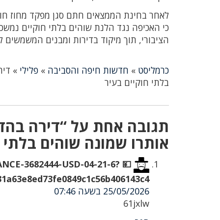
לאחר בחינת הממצאים חתם סגן מפקד מחוז חוף,
כי האכיפה נגד הלנת שוהים בלתי חוקיים נמשכ
הציבורי, תוך מיקוד בדירות ומבנים המשמשים 
כרמליסט
»
חדשות חיפה והסביבה
»
פלילי
»
דיר
בלתי חוקיים בעיר
תגובה אחת על “דירה בה
אותרו שמונה שוהים בלתי ח
BALANCE-3682444-USD-04-21-6?
1a63e8ed73fe0849c1c56b406143c4& 💴
25/05/2026 בשעה 07:46
61jxlw