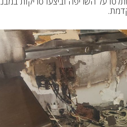
לטו על השריפה וביצעו סריקות במבנ
דמת.