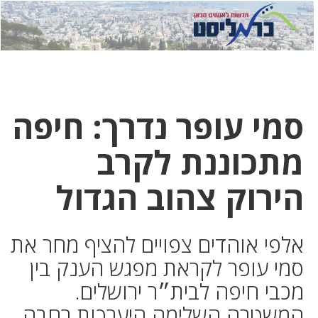
לחץ
לחץ
תפ
כדי
כאן
כדי
לשלוח
דואר
להצט
לוואט
סמי עופר נדרך: חיפה
מתכוננת לקרב
הירוק צהוב הגדול
אלפי אוהדים צפויים להציף מחר את
סמי עופר לקראת מפגש הענק בין
מכבי חיפה לבית״ר ירושלים.
המשטרה השלימה היערכות רחבה