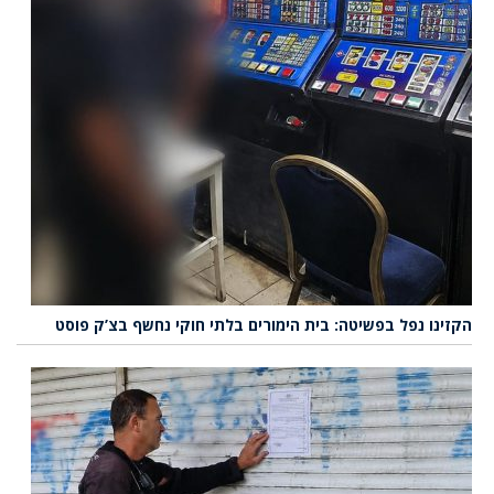
הקזינו נפל בפשיטה: בית הימורים בלתי חוקי נחשף בצ’ק פוסט