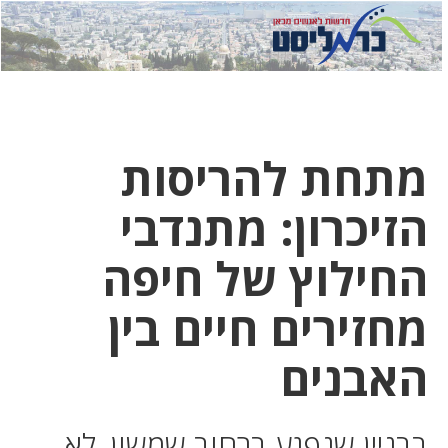
לחץ
לחץ
תפ
כדי
כאן
כדי
לשלוח
דואר
להצט
לוואט
מתחת להריסות
הזיכרון: מתנדבי
החילוץ של חיפה
מחזירים חיים בין
האבנים
בבניין שנפגע ברחוב שמשון, לא