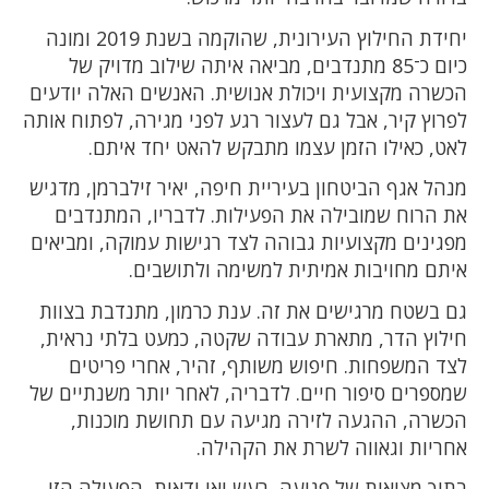
יחידת החילוץ העירונית, שהוקמה בשנת 2019 ומונה
כיום כ־85 מתנדבים, מביאה איתה שילוב מדויק של
הכשרה מקצועית ויכולת אנושית. האנשים האלה יודעים
לפרוץ קיר, אבל גם לעצור רגע לפני מגירה, לפתוח אותה
לאט, כאילו הזמן עצמו מתבקש להאט יחד איתם.
מנהל אגף הביטחון בעיריית חיפה, יאיר זילברמן, מדגיש
את הרוח שמובילה את הפעילות. לדבריו, המתנדבים
מפגינים מקצועיות גבוהה לצד רגישות עמוקה, ומביאים
איתם מחויבות אמיתית למשימה ולתושבים.
גם בשטח מרגישים את זה. ענת כרמון, מתנדבת בצוות
חילוץ הדר, מתארת עבודה שקטה, כמעט בלתי נראית,
לצד המשפחות. חיפוש משותף, זהיר, אחרי פריטים
שמספרים סיפור חיים. לדבריה, לאחר יותר משנתיים של
הכשרה, ההגעה לזירה מגיעה עם תחושת מוכנות,
אחריות וגאווה לשרת את הקהילה.
בתוך מציאות של פגיעה, רעש ואי ודאות, הפעולה הזו