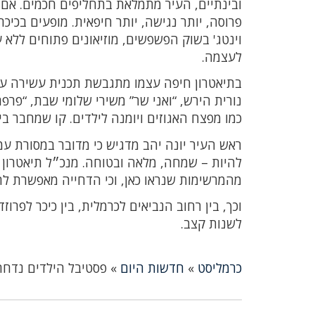
ובינתיים, העיר מתמלאת בתחליפים חכמים. אם 
פרוסה, יותר נגישה, יותר חיפאית. מופעים בכי
וינטג' בשוק הפשפשים, מוזיאונים פתוחים ללא ע
לעצמה.
בתיאטרון חיפה עצמו מתגבשת תכנית עשירה עם
נורית הירש, “ואני שר” משירי שלומי שבת, “פרפ
כמו מפצח האגוזים ויומנה לילדים. קו שמחבר בין
ראש העיר יונה יהב מדגיש כי מדובר במסורת ע
להיות – שמחה, מלאה ובטוחה. מנכ״ל תיאטרון
מהמרשימות שנראו כאן, וכי הדחייה מאפשרת ל
וכך, בין רחוב הנביאים לכרמלית, בין כיכר לפרו
לשנות קצב.
כרמליסט
»
חדשות היום
»
פסטיבל הילדים נדחה