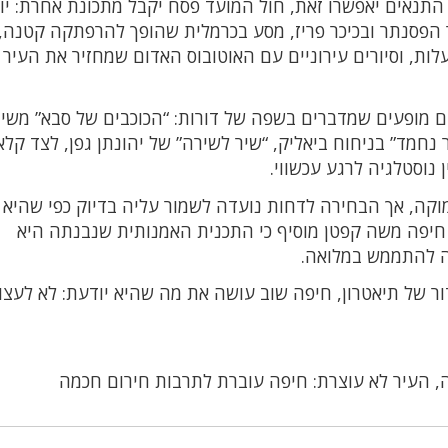
התנאים יאפשרו זאת, חול המועד פסח יקבל מתכונת אחרת: יו
כר הפסנתר ובכיכר פריז, מסע בכרמלית שהופך להרפתקה קטנה, 
לות, וסיורים עירוניים עם האוטובוס האדום שמחזיר את העיר
 מופעים שמדברים בשפה של דורות: “הכוכבים של סבא” משיר
ר נחמד” בניחוח ביאליק, “שיר לשירה” של יהונתן גפן, לצד קל
 נוסטלגיה לרגע עכשווי.
מוקה, אך הבחירה לדחות נועדה לשמור עליה בדיוק כפי שהיא 
 חיפה משה קפטן מוסיף כי התכנית האמנותית שנבנתה היא
ה להתממש במלואה.
זדור של תיאטרון, חיפה שוב עושה את מה שהיא יודעת: לא לעצו
, העיר לא עוצרת: חיפה עוברת לתרבות חירום חכמה