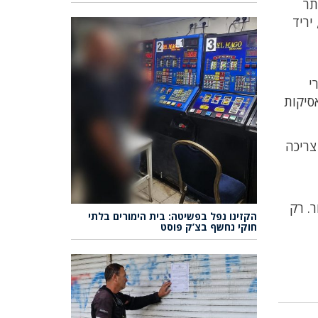
תר
יריד
י
אסיקות
צריכה
ר. רק
הקזינו נפל בפשיטה: בית הימורים בלתי
חוקי נחשף בצ’ק פוסט