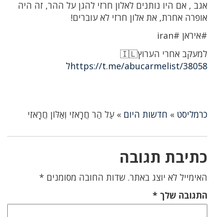
אגב , אם היו נותנים לאלון חרזי להגן על ההר, זה היה
אופרה אחרת, את אלון חרזי לא עוברים!
#איראן #iran
למעקב אחרי הערוץ🇮🇱
https://t.me/abucarmelist/38058ל
כרמליסט
»
חדשות היום
»
עַל הַר חֲרָאזִי וְאַלּוֹן חֲרָאזִי
כתיבת תגובה
האימייל לא יוצג באתר.
שדות החובה מסומנים
*
התגובה שלך
*