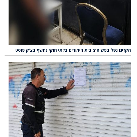
הקזינו נפל בפשיטה: בית הימורים בלתי חוקי נחשף בצ’ק פוסט