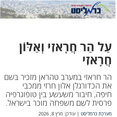
לחץ
לחץ
תפ
כדי
כאן
כדי
לשלוח
דואר
להצט
לוואט
עַל הַר חֲרָאזִי וְאַלּוֹן
חֲרָאזִי
הר חראזי במערב טהראן מזכיר בשם
את הכדורגלן אלון חרזי ממכבי
חיפה, חיבור משעשע בין טופוגרפיה
פרסית לשם משפחה מוכר בישראל.
מערכת כרמליסט
| עודכן: מרץ 8, 2026