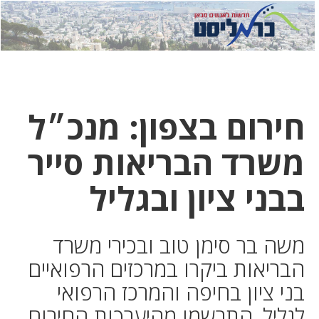
לחץ
לחץ
תפ
כדי
כאן
כדי
לשלוח
דואר
להצט
לוואט
חירום בצפון: מנכ״ל
משרד הבריאות סייר
בבני ציון ובגליל
משה בר סימן טוב ובכירי משרד
הבריאות ביקרו במרכזים הרפואיים
בני ציון בחיפה והמרכז הרפואי
לגליל, התרשמו מהיערכות החירום