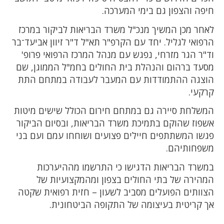
חיפה והצפון גם בימי המערכה.
לאחר מכן המשיך מנכ"ל משרד הבריאות לביקור במרכז
הרפואי לגליל. יחד עם הקרפ"ר תא"ל ד"ר זיוון אביעד־בר
וד"ר הגר מזרחי, נפגש עם מנהל המרכז הרפואי פרופ'
מסעד ברהום והנהלת בית החולים בחמ"ל הממוגן, שם
הוצגה ההתמודדות עם המעבר לעבודה במתחם התת
קרקעי.
המשלחת סיירה גם במתחם חירום הכולל שישים מיטות
אשפוז שהוקם בתמיכת משרד הבריאות, ובסיום הביקור
פגשו המשתתפים חיילים פצועים ושוחחו עמם ועם בני
משפחותיהם.
במשרד הבריאות הדגישו כי התרשמו מההיערכות
המהירה של בתי החולים בצפון ומהמקצועיות של
הצוותים הפועלים מסביב לשעון – חזית רפואית שקטה
אך קריטית בעיצומה של התקופה הביטחונית.