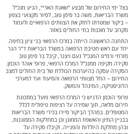
בצל ימי החירום של מבצע "שאגת הארי", הגיע מנכ"ל
משרד הבריאות, משה בר סימן טוב, לסיור מקצועי בצפון
– ביקור שמטרתו לחזק את הצוותים הרפואיים ולעמוד
מקרוב על מוכנות בתי החולים באזור.
התחנה הראשונה הייתה במרכז הרפואי בני ציון בחיפה.
יחד עם ראש חטיבת הרפואה במשרד הבריאות ד"ר הגר
מזרחי ורמ"ט המנכ"ל נעם ויצנר, קיבל בר סימן טוב
סקירה מקיפה ממנכ"ל המרכז הרפואי, פרופ' אוהד הוכמן.
הסקירה עסקה בהיערכות הכוללת של בית החולים למצב
החירום – החל מצוותי הרפואה והסיעוד ועד למערכי
הלוגיסטיקה, המינהל והמשק.
פרופ' הוכמן הדגיש כי המרכז הרפואי פועל במתכונת
חירום מלאה, תוך שמירה על רציפות טיפולית לכלל
המטופלים. במהלך הביקור סיירו בכירי משרד הבריאות
בבניין המיון והאשפוז הממוגן וכן במחלקות הממוגנות,
ובהן מחלקת היולדות והפגייה, וקיבלו סקירה על