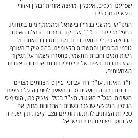
שפרעם, רכסים, אעבלין, מועצה אזורית זבולון ואזורי
תעשייה מרכזיים.
המט״ש, מהשני בגודלו בישראל ומהמתקדמים בתחומו,
מטפל מדי יום בכ-110 אלף קוב שפכים. הנהלת האיגוד
מדגישה כי כלל המערכות נבדקו, תוגברו ותואמו מול
גורמי הביטחון והתשתית הלאומיים, בהם פיקוד העורף,
רשות המים וחברת החשמל, במטרה לשמור על תפקוד
מלא גם בתרחישים של ירי טילים נרחב או תגובה אזורית
משמעותית.
יו״ר האיגוד, עו״ד דוד עציוני, ציין כי הצוותים מצויים
בכוננות גבוהה ופועלים סביב השעון לשמירה על רציפות
השירות. מנכ״ל האיגוד, תא״ל במיל׳ איציק כהן, הוסיף כי
הניסיון המבצעי שנצבר בשנים האחרונות מחזק את
כשירות הצוותים להתמודדות עם מצבי קיצון, תוך שמירה
על חוסן תשתיות מדינת ישראל.