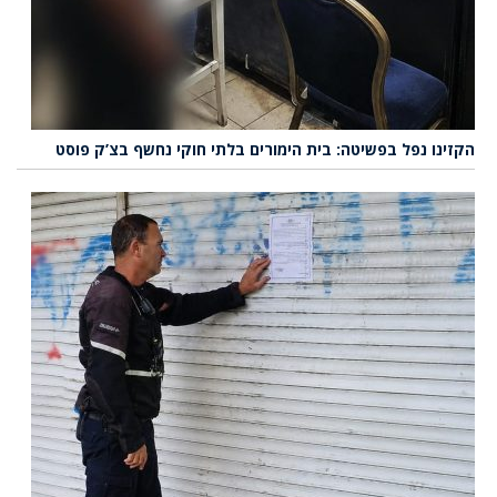
הקזינו נפל בפשיטה: בית הימורים בלתי חוקי נחשף בצ’ק פוסט