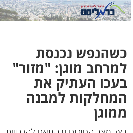
לחץ
לחץ
תפ
כדי
כאן
כדי
לשלוח
דואר
להצט
לוואט
כשהנפש נכנסת
למרחב מוגן: "מזור"
בעכו העתיק את
המחלקות למבנה
ממוגן
בצל מצב החירום ובהתאם להנחיות