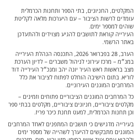
המקלטים, החניונים, בתי הספר ותחנות הכרמלית
עומדים לרשות הציבור – עם היערכות מלאה לקליטת
שוהים למספר ימים.
העירייה קוראת לתושבים להגיע מצוידים ולהתעדכן
באתר הרשמי.
הערב, 28 בפברואר 2026, התכנסה הנהלת העירייה
במנ״מ – מרכז עירוני לניהול משברים – לדיון הערכת
מצב בראשות ראש העיר יונה יהב ומנכ״ל העירייה דוד
לוריא. בתום הישיבה הוחלט לפתוח לציבור את כלל
המרחבים המוגנים העירוניים.
כל המרחבים המוגנים הציבוריים פתוחים וזמינים –
מקלטים ציבוריים, חניונים ציבוריים, מקלטים בבתי ספר
וכן תחנות הכרמלית, למעט תחנת כיכר פריז.
בעירייה מדגישים כי תושבים המתפנים לאחד המרחבים
המוגנים מתבקשים להיערך לשהייה של מספר ימים
ולהביא עמם ציוד אישי בסיסי: מזון יבש, מים, מזרנים,