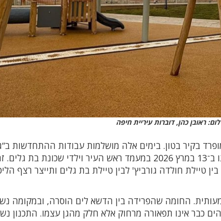
ום: ראובן כהן, דוברות עיריית חיפה
ופרד בקיר בטון. בימים אלה מושלמות עבודות ההתחדשות ב“ג
השייטת” שברציף אהרון רוזנפלד, לקראת חנוכתו ב־13 במרץ 2026 במעמד ראש העיר וילדי שכונת בת גלים.
ן טיילת חולדה גורביץ' לבין טיילת בת גלים ותייצר רצף הליכ
עותית. החומה שהפרידה בין הדשא לים הוסרה, ובמקומה נש
ם כבר אינו תפאורה מרחוק אלא חלק מהגן עצמו. התכנון נשע