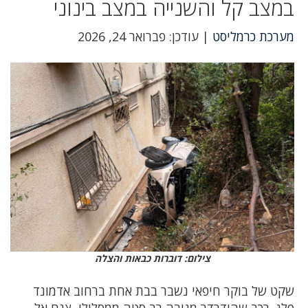
במצב קל והשנייה במצב בינוני
מערכת כרמליסט
| עודכן: פברואר 24, 2026
צילום: דוברות כבאות והצלה
שקט של בוקר חיפאי נשבר בבת אחת ברחוב אדמונד
פלג. רכב שהידרדר מגובה רב סטה ממסלולו, צנח אל