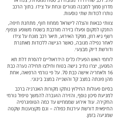
מדרון סמוך למבנה מגורים ונחת על צידו. בתוך הרכב
נותרו לכודות שתי נוסעות.
צוותי כבאות והצלה לישראל ממחוז חוף, מתחנת חיפה,
הוזנקו למקום ופעלו בזירה מורכבת בשטח משופע וצפוף.
רשף גיא רוזן, מפקד האירוע, תיאר רכב מונח על צידו
לאחר נפילה מגובה, כאשר הגישה ללכודות מאתגרת
ודורשת דיוק מבצעי.
לוחמי האש הפעילו כלים הידראוליים להסרת דלת תא
המטען, יצרו נתיב גישה בטוח וחילצו תחילה נערה כבת
16 ולאחריה אישה כבת 70. על פי גורמי הרפואה, אחת
מהן פונתה במצב קל והשנייה במצב בינוני.
בסיום פעולות החילוץ נותקו מקורות האנרגיה ברכב
למניעת סיכון נוסף, והזירה הועברה להמשך טיפול גורמי
החקירה. עוד אירוע שממחיש עד כמה הטופוגרפיה
החיפאית דורשת עירנות כפולה – וגם מקצוענות שקטה
שמגיעה בזמן.