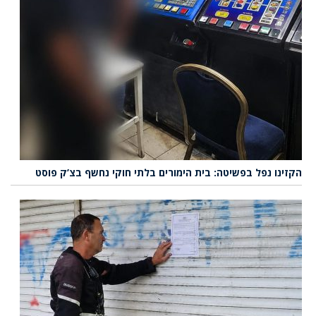
הקזינו נפל בפשיטה: בית הימורים בלתי חוקי נחשף בצ’ק פוסט