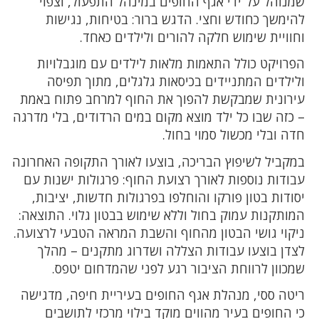
שמנוהל על־ידי אגף החופים במינהל התפעול, וצפוי
להימשך כחודש וחצי. הדגש ברור: בטיחות, נגישות
וחוויית שימוש חלקה להורים ולילדים כאחד.
הפרויקט כולל התאמות מלאות לילדים עם מוגבלויות
ולילדים המתניידים בכיסאות גלגלים, מתוך תפיסה
עירונית שמבקשת להפוך את החוף למרחב פתוח באמת
– כזה שבו כל ילד מוצא מקום במים הרדודים, בלי מדרגה
חדה ובלי מכשול סמוי בחול.
במקביל לשיפוץ הבריכה, בוצעו לאורך התקופה האחרונה
עבודות נוספות לאורך רצועת החוף: פרגולות ישנות עם
יסודות בטון פורקו והוחלפו בפרגולות חדשות, יציבות,
המותקנות עמוק בחול וללא שימוש בבטון גלוי. התוצאה:
ניקוי גושי הבטון מהחוף והשבת המראה הטבעי לרצועה.
לצדן בוצעו עבודות הצללה ושדרוג מתקנים – מהלך
שמכוון לרווחת הציבור רגע לפני שהמדחום יטפס.
ריטה ססי, מנהלת אגף החופים בעיריית חיפה, מדגישה
כי החופים בעיר מהווים מוקד בילוי מרכזי לתושבים