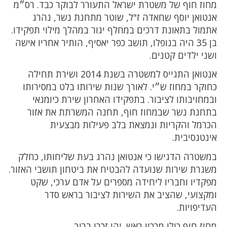
מחוז חוף של משטרת ישראל התעורר לבוקר כבד. רס״מ
אנטואן יוסף שחאדה ז"ל, שוטר מתחנת נשר, נהרג
אתמול בתאונת דרכים במחלף יגור במהלך מילוי תפקידו.
בן 35 היה בנופלו, תושב כפר יאסיף, הותיר אחריו אישה
ושני ילדים קטנים.
אנטואן התגייס למשטרה בשנת 2014 ושירת תחילה
כחוקר במחוז ש״י. לאורך שנות שירותו בלט במסירותו
ובמחויבותו לציבור. בתפקידו האחרון שירת כיומנאי
בתחנת נשר שבמחוז חוף, תחנה המשרתת את אזור
הכרמל והקריות ונמצאת בלב פעילות מבצעית
אינטנסיבית.
במשטרה הדגישו כי אנטואן נהרג בעת שליחותו, כחלק
משגרת שירות שנועדה להבטיח את ביטחון תושבי האזור.
מפקדיו וחבריו ליחידה מספרים על אדם ערכי, שקט
ומקצועי, שהציב את השירות לציבור בראש סדר
העדיפויות.
מחוז חוף כולו מרכין ראש. יהי זכרו ברוך.