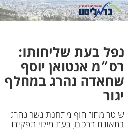
לחץ
לחץ
תפ
כדי
כאן
כדי
לשלוח
דואר
להצט
לוואט
נפל בעת שליחותו:
רס״מ אנטואן יוסף
שחאדה נהרג במחלף
יגור
שוטר מחוז חוף מתחנת נשר נהרג
בתאונת דרכים, בעת מילוי תפקידו