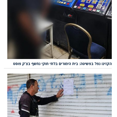
הקזינו נפל בפשיטה: בית הימורים בלתי חוקי נחשף בצ’ק פוסט