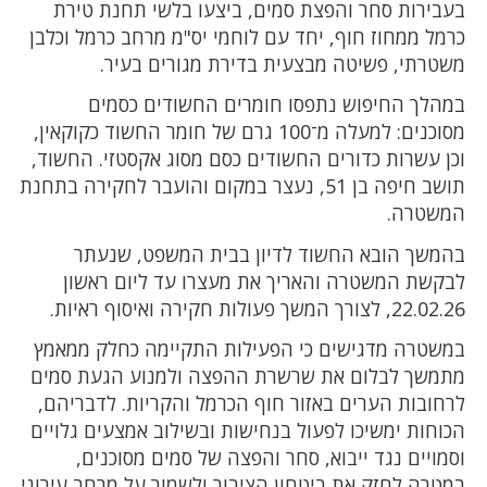
בעבירות סחר והפצת סמים, ביצעו בלשי תחנת טירת
כרמל ממחוז חוף, יחד עם לוחמי יס"מ מרחב כרמל וכלבן
משטרתי, פשיטה מבצעית בדירת מגורים בעיר.
במהלך החיפוש נתפסו חומרים החשודים כסמים
מסוכנים: למעלה מ־100 גרם של חומר החשוד כקוקאין,
וכן עשרות כדורים החשודים כסם מסוג אקסטזי. החשוד,
תושב חיפה בן 51, נעצר במקום והועבר לחקירה בתחנת
המשטרה.
בהמשך הובא החשוד לדיון בבית המשפט, שנעתר
לבקשת המשטרה והאריך את מעצרו עד ליום ראשון
22.02.26, לצורך המשך פעולות חקירה ואיסוף ראיות.
במשטרה מדגישים כי הפעילות התקיימה כחלק ממאמץ
מתמשך לבלום את שרשרת ההפצה ולמנוע הגעת סמים
לרחובות הערים באזור חוף הכרמל והקריות. לדבריהם,
הכוחות ימשיכו לפעול בנחישות ובשילוב אמצעים גלויים
וסמויים נגד ייבוא, סחר והפצה של סמים מסוכנים,
במטרה לחזק את ביטחון הציבור ולשמור על מרחב עירוני