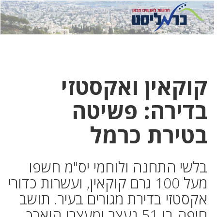
לחץ
לחץ
תפ
כדי
כאן
כדי
לשלוח
דואר
להצט
לוואט
קוקאין ואקסטזי
בדירה: פשיטה
בטירת כרמל
בלשי התחנה ולוחמי יס"מ חשפו
מעל 100 גרם קוקאין, ועשרות כדורי
אקסטזי בדירת מגורים בעיר. תושב
חיפה בן 51 נעצר ומעצרו הוארך.