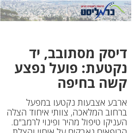
לחץ
לחץ
תפ
כדי
כאן
כדי
לשלוח
דואר
להצט
לוואט
דיסק מסתובב, יד
נקטעת: פועל נפצע
קשה בחיפה
ארבע אצבעות נקטעו במפעל
ברחוב המלאכה, צוותי איחוד הצלה
העניקו טיפול מהיר ופינוי לרמב"ם.
הרופאים נאבקים על איחוי והצלת